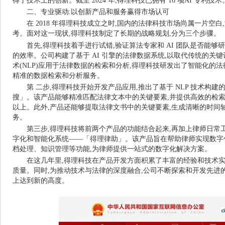
得了技术上的创新。截至 2024 年,得理科技已拥有 16 项AI 专利技术
二、专业驱动:以创新产品和服务赢得市场认可
在 2018 年得理科技成立之时,国内的法律科技市场尚属一片空
考。面对这一现状,得理科技制定了长期的战略规划,分为三个步骤。
首先,得理科技着手进行试错,验证算法专家和 AI 团队是否能够
的效率。公司构建了基于 AI 引擎的法律数据系统,以取代传统的关
术(NLP)应用于法律数据的检索和分析,得理科技研发出了智能化的
精准的数据检索和分析服务。
第 二步,得理科技开始开发产品应用,推出了基于 NLP 技术构
搜」。该产品能够精准匹配法律文本中的关键要素,并提供高效的检索
以上。此外,产品还能够提取法律文书中的关键要素,生成清晰的时间
务。
第三步,得理科技将前两个产品的功能结合起来,再加上律师日常
字化和智能化系统——「得理律助」。该产品旨在帮助律师实现数字
档处理、知识管理等功能,为律师提供一站式的数字化解决方案。
在这几年里,得理科技在产品开发方面积累了丰富的经验和技术实
质量。同时,为推动技术与法律的深度融合,公司不断探索和开发先进的法
上达到新的高度。