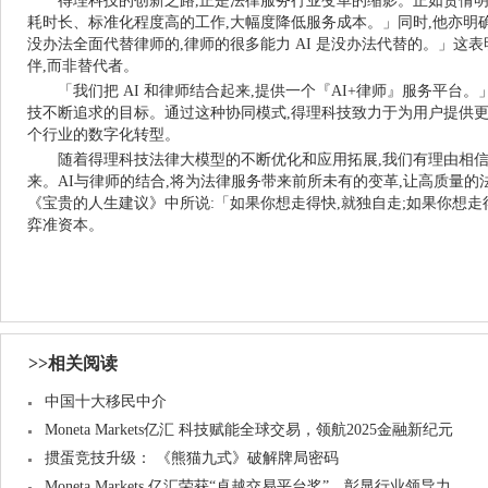
得理科技的创新之路,正是法律服务行业变革的缩影。正如贺倩明博
耗时长、标准化程度高的工作,大幅度降低服务成本。」同时,他亦明确指出
没办法全面代替律师的,律师的很多能力 AI 是没办法代替的。」这表明
伴,而非替代者。
「我们把 AI 和律师结合起来,提供一个『AI+律师』服务平台
技不断追求的目标。通过这种协同模式,得理科技致力于为用户提供更
个行业的数字化转型。
随着得理科技法律大模型的不断优化和应用拓展,我们有理由相信
来。AI与律师的结合,将为法律服务带来前所未有的变革,让高质量的
《宝贵的人生建议》中所说:「如果你想走得快,就独自走;如果你想走得
弈准资本。
>>相关阅读
中国十大移民中介
Moneta Markets亿汇 科技赋能全球交易，领航2025金融新纪元
掼蛋竞技升级： 《熊猫九式》破解牌局密码
Moneta Markets 亿汇荣获“卓越交易平台奖”，彰显行业领导力