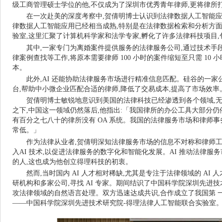
级工商管理硕士学位的他,不仅成为了深圳市优秀青年律师,更将律所
在一次赴美的深度考察中,贺倩明博士认识到法律数据人工智能应
律数据人工智能应用已经相当成熟,特别是在法律数据检索和分析方面。」
验室,这里汇聚了计算机科学家和法学专家,孵化了许多法律科技项目,包
其中,一家专门为离婚案件提供服务的法律服务公司,通过技术手
律案例查找等工作,将原本需要律师 100 小时的案件缩短至只需 10
本。
此外,AI 还能协助法律服务市场进行精准信息匹配。硅谷的一
台,帮助中小微企业匹配合适的律师,降低了交易成本,提高了市场效率
贺倩明博士敏锐地意识到美国的法律科技已经渗透到各个领域,
之下,中国这一领域仍然落后,他指出:「我国律所的办公工具大部分仍停
有百分之七八十的律所没有 OA 系统。我国的法律服务市场和律师事务
常低。」
作为法律从业者,贺倩明深知法律服务市场的信息不对称和律师工
入AI 技术,以促进法律服务的数字化和智能化发展。AI 推动法律服
的人,这也成为他创立得理科技的初衷。
然而,当时国内 AI 人才相对稀缺,尤其是专注于法律领域的 AI
研机构和多家公司,寻找 AI 专家。期间结识了中国科学院深圳先进
攻法律领域的自然语言处理。双方迅速达成共识,合作成立了我国第 
——中国科学院深圳先进技术研究院-得理法律人工智能联合实验室