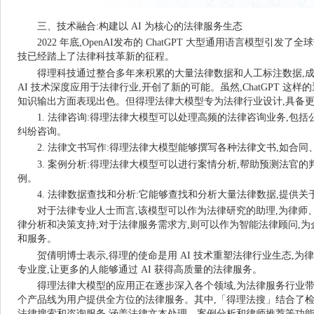
三、技术融合:构建以 AI 为核心的法律服务生态
2022
年底,OpenAI发布的 ChatGPT 大型通用语言模型引发
技已经踏上了法律科技革新的征程。
得理科技通过整合多年来积累的大量法律数据和人工标注数据,成
AI 技术深度应用于法律行业,开创了新的可能。虽然,ChatGPT 
知识输出方面表现出色。但得理法律大模型专为法律行业设计,具备更
1.
法律咨询:得理法律大模型可以处理高频的法律咨询业务,包括
纠纷咨询。
2.
法律文书写作:得理法律大模型能够撰写各种法律文书,如合同
3.
案例分析:得理法律大模型可以进行案情分析,帮助预测法官的
例。
4.
法律数据查找和分析:它能够查找和分析大量法律数据,提供关
对于法律专业人士而言,该模型可以作为法律研究的助理,为律师
律分析和决策支持;对于法律服务需求方,则可以作为智能法律顾问,
和服务。
贺倩明博士表示,得理的使命是用 AI 技术重塑法律行业生态,为
专业度,让更多的人能够通过 AI 获得高质量的法律服务。
得理法律大模型的应用正在逐步深入各个领域,为法律服务行业
个产品线为用户提供全方位的法律服务。其中,「得理法搜」结合了检
法律搜索和咨询服务,涵盖法律文本处理、案例分析和律师推荐等功