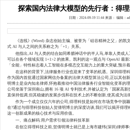
探索国内法律大模型的先行者：得理
日期：2024-09-19 11:44 来源： 编辑：ad
《连线》(Wired) 杂志创始主编、被誉为「硅谷精神之父」的凯
式 AI 与人之间的关系称之为「+1」关系。
他指出,AI 与人类的结合如同希腊神话中的半人马,单靠人类或人
可以在各个领域实现 1+1>2 的效果。凯利的这一观点与 OpenAI 最新发布
「全能」特性标志着人工智能在多模态交互能力上的重大突破,预示
在这样的背景下,法律服务行业也迎来了变革的机遇。深圳得理科
作为国内首批通过国家网信办备案的法律大模型算法公司,正以其创
明博士是业内知名律师,怀抱着推动中国法律服务行业智能化变革的理想,
公司坐落于深圳南山,拥有 16 项 AI 专利技术,并被认定为「国家
直保持低调,但其稳健的发展步伐和在技术上的不断创新,使其成为法
作为一个成立仅仅六年的公司,得理科技是如何在市场竞争中脱颖
在?通过与得理科技创始人贺倩明博士的深度访谈,我们可以揭开得理
这一创新成果的核心技术与应用价值。
一、痛点解码:用户需求引领法律科技革新
在创立得理科技之前,贺倩明博士就已是上海市建纬(深圳)律师